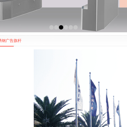
1
2
3
4
5
6
锈钢广告旗杆