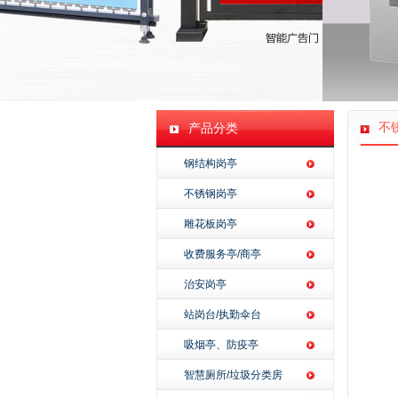
不
产品分类
钢结构岗亭
不锈钢岗亭
雕花板岗亭
收费服务亭/商亭
治安岗亭
站岗台/执勤伞台
吸烟亭、防疫亭
智慧厕所/垃圾分类房